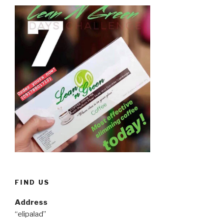
Tips,
Revealed!”
FIND US
Address
“elipalad”