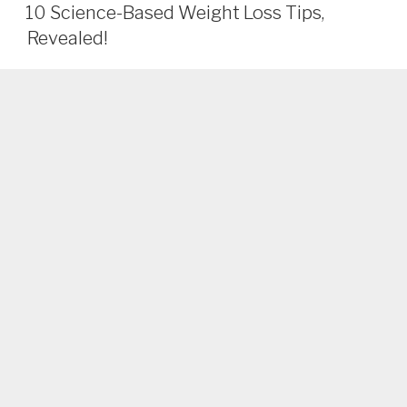
Bang
10 Science-Based Weight Loss Tips,
Nakakapagpapayat
Revealed!
ang
Pagtulog?
Alamin
Dito!”