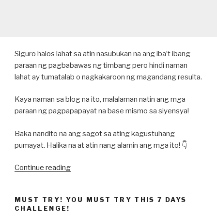
Siguro halos lahat sa atin nasubukan na ang iba’t ibang
paraan ng pagbabawas ng timbang pero hindi naman
lahat ay tumatalab o nagkakaroon ng magandang resulta.
Kaya naman sa blog na ito, malalaman natin ang mga
paraan ng pagpapapayat na base mismo sa siyensya!
Baka nandito na ang sagot sa ating kagustuhang
pumayat. Halika na at atin nang alamin ang mga ito! 👇
“10
Continue reading
Science-
Based
MUST TRY! YOU MUST TRY THIS 7 DAYS
Weight
CHALLENGE!
Loss