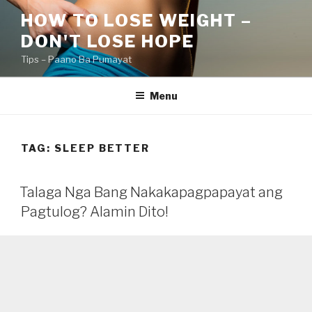
Skip
HOW TO LOSE WEIGHT –
to
DON'T LOSE HOPE
content
Tips – Paano Ba Pumayat
Menu
TAG:
SLEEP BETTER
Talaga Nga Bang Nakakapagpapayat ang
Pagtulog? Alamin Dito!